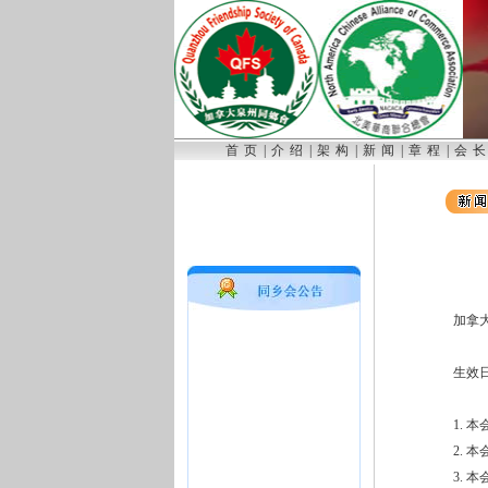
首页
|
介绍
|
架构
|
新闻
|
章程
|
会
加拿
生效日期
1. 
2. 
3. 