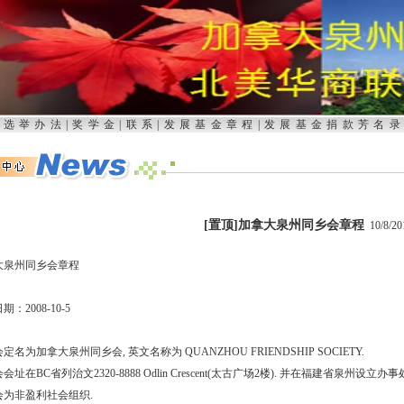
长选举办法
|
奖学金
|
联系
|
发展基金章程
|
发展基金捐款芳名
[置顶]加拿大泉州同乡会章程
10/8/20
大泉州同乡会章程
：2008-10-5
本会定名为加拿大泉州同乡会, 英文名称为 QUANZHOU FRIENDSHIP SOCIETY.
本会会址在BC省列治文2320-8888 Odlin Crescent(太古广场2楼). 并在福建省泉州设立办事
本会为非盈利社会组织.