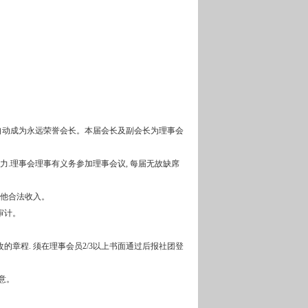
；
任会长自动成为永远荣誉会长。本届会长及副会长为理事会
权力.理事会理事有义务参加理事会议, 每届无故缺席
其他合法收入。
审计。
的章程. 须在理事会员2/3以上书面通过后报社团登
意。