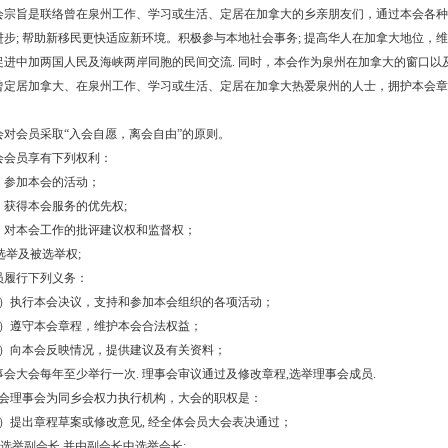
 本会宗旨是联络曾在泉州工作、学习或生活、定居在加拿大的乡亲朋友们，通过本会各种
进步; 帮助新移民更快适应新环境。积极参与本地社会事务; 提高华人在加拿大地位
促进中加两国人民及海峡两岸同胞的民间交流. 同时，本会作为泉州在加拿大的窗口以
 凡曾定居加拿大、在泉州工作、学习或生活、定居在加拿大热爱泉州的人士，拥护本会章
。
本会对会员采取“入会自愿，离会自由”的原则。
本会会员享有下列权利：
）参加本会的活动；
）获得本会服务的优先权;
）对本会工作的批评建议权和监督权；
 选举及被选举权;
会员履行下列义务：
）执行本会决议，支持和参加本会组织的各项活动；
）遵守本会章程，维护本会合法权益；
）向本会反映情况，提供建议及有关资料；
理事会大会每年至少举行一次. 理事会审议通过及修改章程,选举理事会成员.
. 本会理事会为同乡会权力执行机构，大会的职权是：
）提出章程草案或修改意见, 经全体会员大会表决通过；
 选举副会长,并由副会长中选举会长;