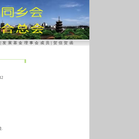
录
|
发展基金理事会成员
|
贺信贺函
12
处.