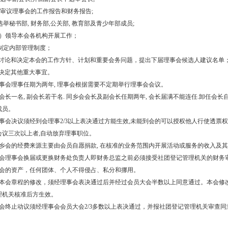
) 审议理事会的工作报告和财务报告;
 选举秘书部, 财务部,公关部, 教育部及青少年部成员;
）领导本会各机构开展工作；
 制定内部管理制度；
) 讨论和决定本会的工作方针、计划和重要会务问题，提出下届理事会候选人建议名单
 决定其他重大事宜。
 理事会理事任期为两年, 理事会根据需要不定期举行理事会会议。
. 设会长一名, 副会长若干名. 同乡会会长及副会长任期两年, 会长届满不能连任.卸
成员。
. 理事会决议须经到会理事2/3以上表决通过方能生效,未能到会的可以授权他人行使透票
会议三次以上者,自动放弃理事职位。
. 同乡会的经费来源主要由会员自愿捐款, 在核准的业务范围内开展活动或服务的收入及
. 本会理事会换届或更换财务处负责人即财务总监之前必须接受社团登记管理机关的财务
. 本会的资产，任何团体、个人不得侵占、私分和挪用。
. 对本会章程的修改，须经理事会表决通过后并经过会员大会半数以上同意通过。本会修改
理机关核准后方生效。
. 本会终止动议须经理事会会员大会2/3多数以上表决通过，并报社团登记管理机关审查同