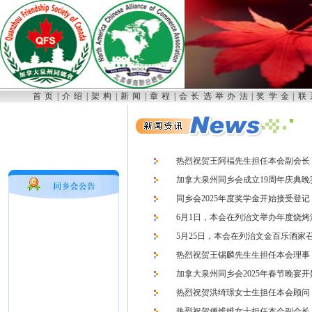
首页
|
介绍
|
架构
|
新闻
|
章程
|
会长选举办法
|
奖学金
|
联
热烈祝贺王阿福先生担任本会副会长
加拿大泉州同乡会成立19周年庆典
同乡会2025年度奖学金开始接受登记
6月1日，本会在列治文举办年度烧烤
5月25日，本会在列治文金百乐酒家召
热烈祝贺王锡麟先生生担任本会理事
加拿大泉州同乡会2025年春节晚宴
热烈祝贺洪绮璟女士生担任本会顾问
热烈祝贺傅维维女士担任本会副会长